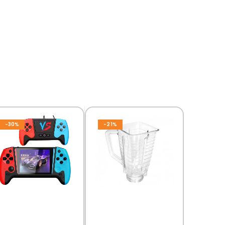
-30%
-21%