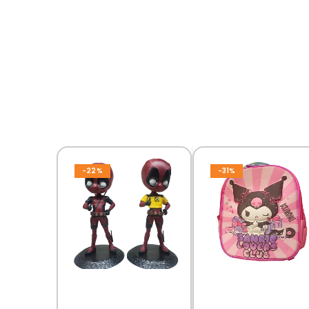
-22%
-31%