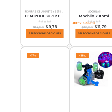
FIGURAS DE JUGUETE Y SETS DE JUEGOS
MOCHILAS
DEADPOOL SUPER HERO
Mochila kuromi
Envío Gratis
0
out of 5
0
out of 5
$
9,78
$
11,79
$
12,50
$
16,99
SELECCIONE OPCIONES
SELECCIONE OPCIONES
-17%
-38%