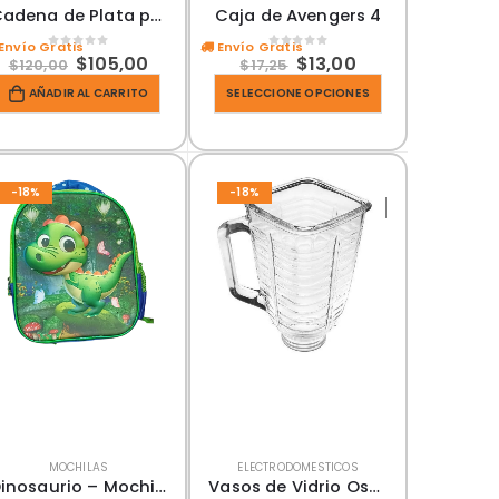
Cadena de Plata para hombre
Caja de Avengers 4
Envío Gratis
Envío Gratis
0
out of 5
0
out of 5
$
105,00
$
13,00
$
120,00
$
17,25
AÑADIR AL CARRITO
SELECCIONE OPCIONES
-18%
-18%
MOCHILAS
ELECTRODOMESTICOS
Dinosaurio – Mochila
Vasos de Vidrio Oster generico