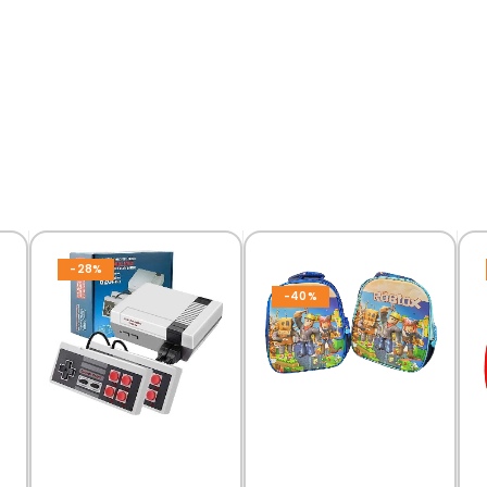
-28%
HOT
-40%