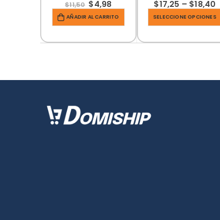
$
4,98
$
17,25
–
$
18,40
$
11,50
AÑADIR AL CARRITO
SELECCIONE OPCIONES