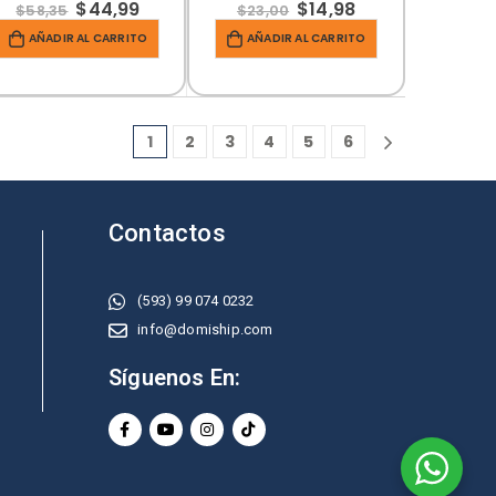
$
44,99
$
14,98
$
58,35
$
23,00
AÑADIR AL CARRITO
AÑADIR AL CARRITO
1
2
3
4
5
6
Contactos
(593) 99 074 0232
info@domiship.com
Síguenos En: