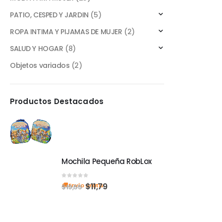
PATIO, CESPED Y JARDIN
(5)
ROPA INTIMA Y PIJAMAS DE MUJER
(2)
SALUD Y HOGAR
(8)
Objetos variados
(2)
Productos Destacados
Mochila Pequeña RobLox
0
out of 5
$
11,79
Envío Gratis
$
19,55