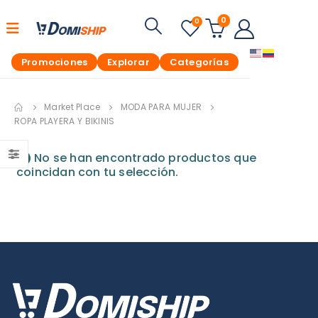
0
0
Promociones
Explorar
Categorías
Market Place
MODA PARA MUJER
ROPA PLAYERA Y BIKINIS
No se han encontrado productos que
coincidan con tu selección.