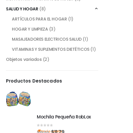
SALUD Y HOGAR
(8)
ARTÍCULOS PARA EL HOGAR
(1)
HOGAR Y LIMPIEZA
(3)
MASAJEADORES ELECTRICOS SALUD
(1)
VITAMINAS Y SUPLEMENTOS DIETÉTICOS
(1)
Objetos variados
(2)
Productos Destacados
Mochila Pequeña RobLox
0
out of 5
$
11,79
Envío Gratis
$
19,55