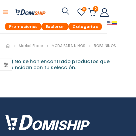
0
0
Promociones
Explorar
Categorías
Market Place
MODA PARA NIÑOS
ROPA NIÑOS
No se han encontrado productos que
coincidan con tu selección.