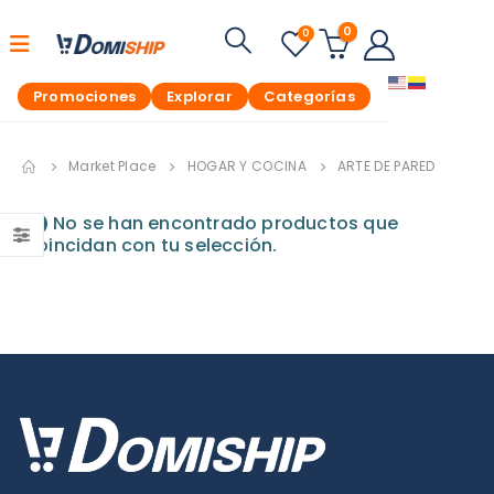
0
0
Promociones
Explorar
Categorías
Market Place
HOGAR Y COCINA
ARTE DE PARED
No se han encontrado productos que
coincidan con tu selección.