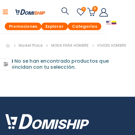
0
0
Promociones
Explorar
Categorías
Market Place
MODA PARA HOMBRE
VIVIDIS HOMBRE
No se han encontrado productos que
coincidan con tu selección.