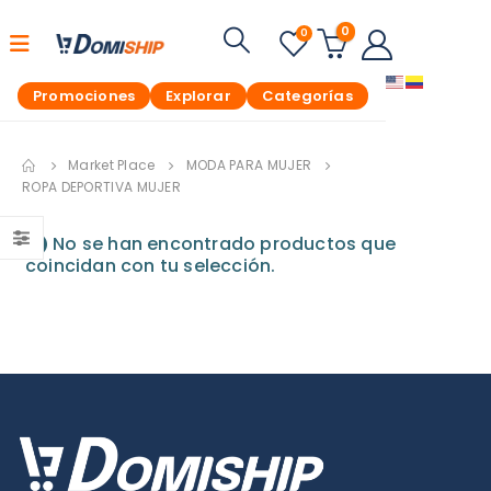
0
0
Promociones
Explorar
Categorías
Market Place
MODA PARA MUJER
ROPA DEPORTIVA MUJER
No se han encontrado productos que
coincidan con tu selección.