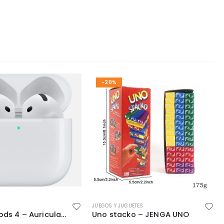
-20%
JUEGOS Y JUGUETES
Apple AirPods 4 – Auriculares Inalámbricos Blancos con Cancelación Activa de Ruido
Uno stacko – JENGA UNO