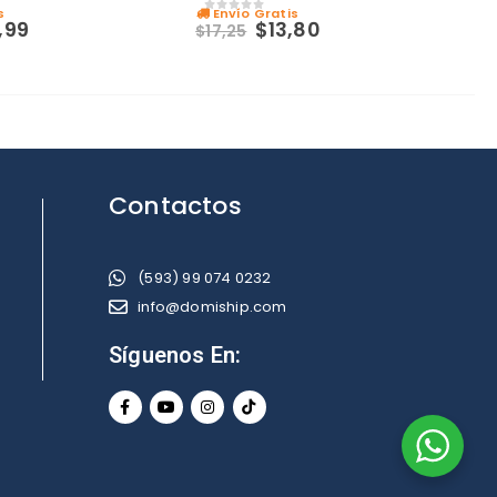
s
Envío Gratis
0
out of 5
,99
$
13,80
$
17,25
Contactos
(593) 99 074 0232
info@domiship.com
Síguenos En: