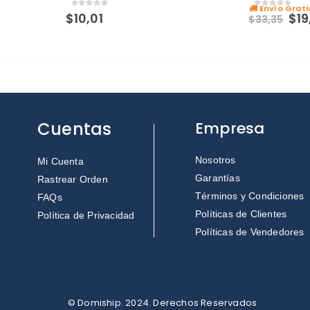
Envío Grati
0
out of 5
0
out of 5
$
10,01
$
19
$
33,35
Cuentas
Empresa
Nosotros
Mi Cuenta
Garantías
Rastrear Orden
Términos y Condiciones
FAQs
Políticas de Clientes
Política de Privacidad
Políticas de Vendedores
© Domiship. 2024. Derechos Reservados