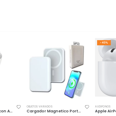
-40%
OBJETOS VARIADOS
AUDIFONOS
Cargador Vehicular con Audífono Bluetooth – 2 en 1 Práctico y Moderno
Cargador Magnetico Portatil