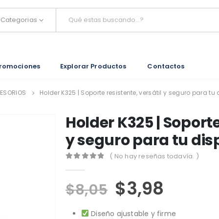
Categorias
romociones
Explorar Productos
Contactos
CESORIOS
Holder K325 | Soporte resistente, versátil y seguro para tu 
Holder K325 | Soporte
y seguro para tu dis
( No hay reseñas todavía. )
0
out of 5
$
3,98
$
8,05
Diseño ajustable y firme