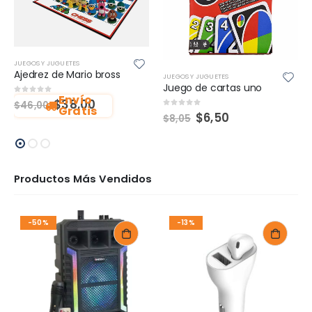
JUEGOS Y JUGUETES
Ajedrez de Mario bross
JUEGOS Y JUGUETES
Juego de cartas uno
Envío
0
out of 5
$
38,00
$
46,00
Gratis
0
out of 5
$
6,50
$
8,05
Productos Más Vendidos
-50%
-13%