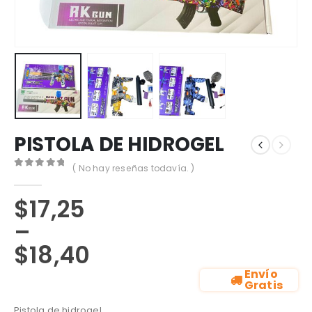
PISTOLA DE HIDROGEL
( No hay reseñas todavía. )
0
out of 5
$
17,25
–
$
18,40
Envío
Gratis
Pistola de hidrogel