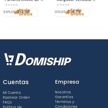
0
out of 5
0
out of 5
Envío
Envío
$
19,98
$
14,79
$
40,25
$
16,99
Gratis
Gratis
Cuentas
Empresa
Nosotros
Mi Cuenta
Garantías
Rastrear Orden
Términos y
FAQs
Condiciones
Política de