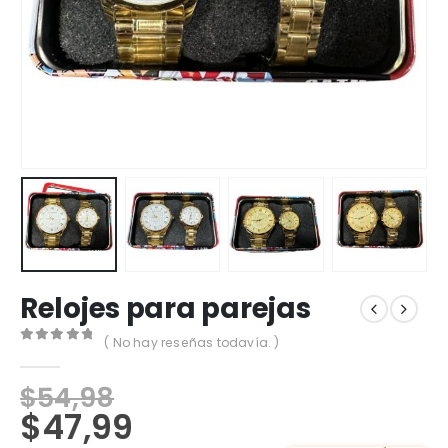
Relojes para parejas
( No hay reseñas todavía. )
0
out of 5
$
54,98
$
47,99