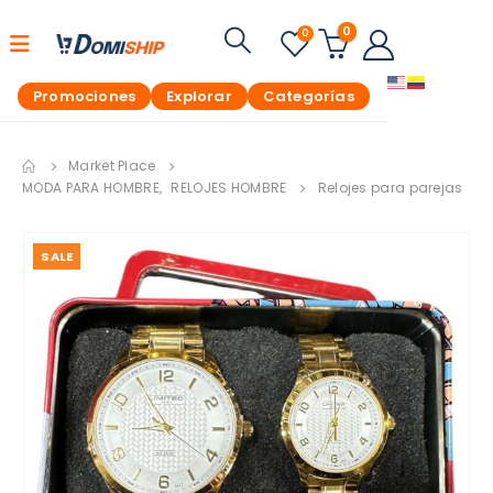
0
0
Promociones
Explorar
Categorías
Market Place
MODA PARA HOMBRE
,
RELOJES HOMBRE
Relojes para parejas
SALE