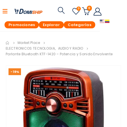
0
0
Promociones
Explorar
Categorías
Market Place
ELECTRONICOS TECNOLOGIA
,
AUDIO Y RADIO
Parlante Bluetooth KTF-1420 – Potencia y Sonido Envolvente
-19%