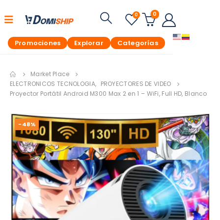
0
0
Promociones
Explorar
Categorías
Market Place
ELECTRONICOS TECNOLOGIA
,
PROYECTORES DE VIDEO
Proyector Portátil Android M300 Max 2 en 1 – WiFi, Full HD, Blanco
-48%