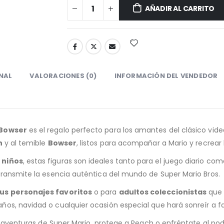
AÑADIR AL CARRITO
NAL
VALORACIONES (0)
INFORMACIÓN DEL VENDEDOR
 Bowser
es el regalo perfecto para los amantes del clásico vide
h
y al temible
Bowser
, listos para acompañar a Mario y recrear
 niños
, estas figuras son ideales tanto para el juego diario co
transmite la esencia auténtica del mundo de Super Mario Bros.
sus personajes favoritos
o para
adultos coleccionistas
que 
os, navidad o cualquier ocasión especial que hará sonreír a f
as aventuras de Super Mario, protege a Peach o enfréntate al p