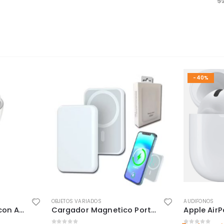
$
-40%
OBJETOS VARIADOS
AUDIFONOS
Cargador Vehicular con Audífono Bluetooth – 2 en 1 Práctico y Moderno
Cargador Magnetico Portatil