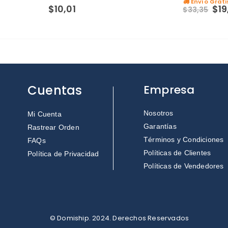
Envío Grati
0
out of 5
0
out of 5
$
10,01
$
19
$
33,35
Cuentas
Empresa
Nosotros
Mi Cuenta
Garantías
Rastrear Orden
Términos y Condiciones
FAQs
Políticas de Clientes
Política de Privacidad
Políticas de Vendedores
© Domiship. 2024. Derechos Reservados