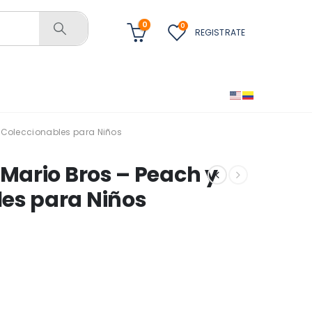
0
0
REGISTRATE
r Coleccionables para Niños
 Mario Bros – Peach y
es para Niños