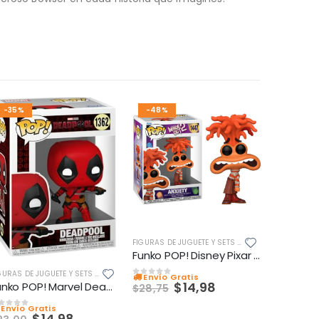
-35%
-48%
FIGURAS DE JUGUETE Y SETS DE JUEGOS
Funko POP! Disney Pixar Inside Out 2 – Figura de Vinilo Ansiedad #1447 Coleccionable
FIGURAS DE JUGUETE Y SETS DE JUEGOS
Envío Gratis
0
out of 5
$
14,98
Funko POP! Marvel Deadpool & Wolverine – Figura de Vinilo Coleccionable Deadpool
$
28,75
Envío Gratis
ut of 5
$
14,98