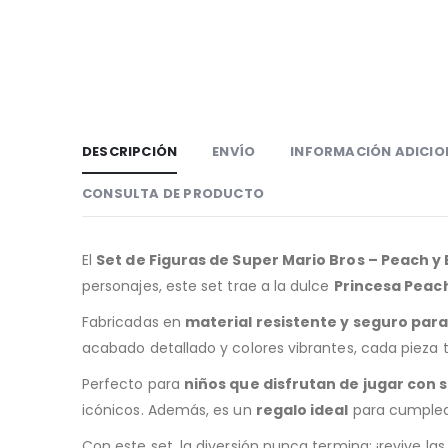
DESCRIPCIÓN
ENVÍO
INFORMACIÓN ADICIO
CONSULTA DE PRODUCTO
El
Set de Figuras de Super Mario Bros – Peach y
personajes, este set trae a la dulce
Princesa Peac
Fabricadas en
material resistente y seguro para
acabado detallado y colores vibrantes, cada pieza 
Perfecto para
niños que disfrutan de jugar con 
icónicos. Además, es un
regalo ideal
para cumpleañ
Con este set, la diversión nunca termina: ¡revive l