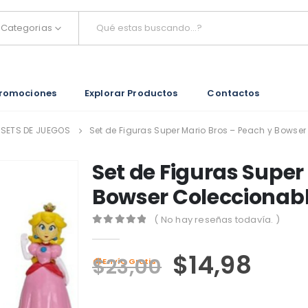
Categorias
romociones
Explorar Productos
Contactos
 SETS DE JUEGOS
Set de Figuras Super Mario Bros – Peach y Bowse
Set de Figuras Super
Bowser Coleccionabl
( No hay reseñas todavía. )
0
out of 5
$
14,98
$
23,00
Envío Gratis