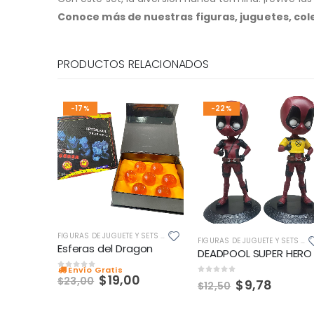
Conoce más de nuestras figuras, juguetes, co
PRODUCTOS RELACIONADOS
-17%
-22%
FIGURAS DE JUGUETE Y SETS DE JUEGOS
FIGURAS DE JUGUETE Y SETS DE JUEGOS
Esferas del Dragon
DEADPOOL SUPER HERO
Envío Gratis
0
out of 5
$
19,00
$
23,00
0
out of 5
$
9,78
$
12,50