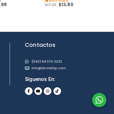
s
Envío Gratis
0
out of 5
,99
$
13,80
$
17,25
Contactos
(593) 99 074 0232
info@domiship.com
Síguenos En: