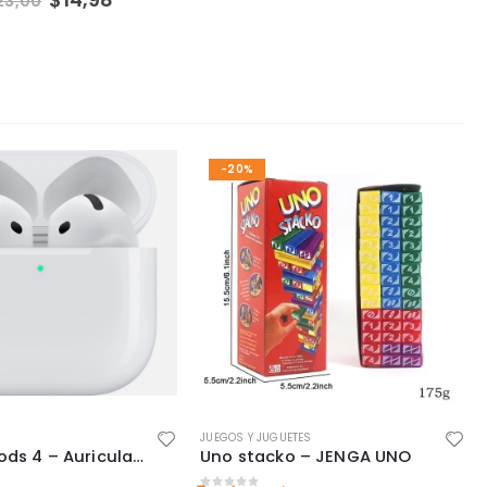
23,00
-20%
JUEGOS Y JUGUETES
Apple AirPods 4 – Auriculares Inalámbricos Blancos con Cancelación Activa de Ruido
Uno stacko – JENGA UNO