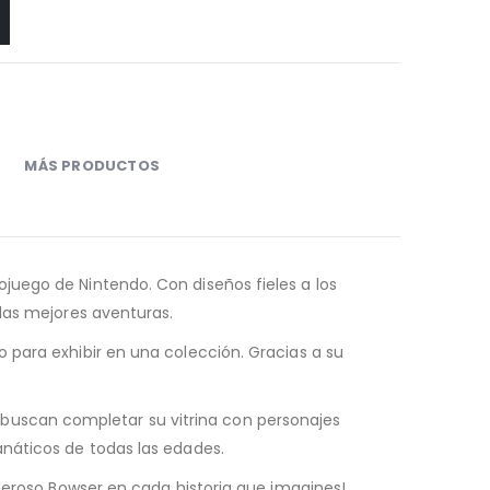
MÁS PRODUCTOS
ojuego de Nintendo. Con diseños fieles a los
 las mejores aventuras.
mo para exhibir en una colección. Gracias a su
buscan completar su vitrina con personajes
anáticos de todas las edades.
oderoso Bowser en cada historia que imagines!