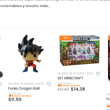
leccionables y mucho más…
-19%
FIGURAS DE JUGUETE Y SETS DE JUEGOS
SET MINECRAFT
FIGURAS DE JUGUETE Y SETS DE JUEGOS
Envío Gratis
0
out of 5
Funko Dragon Ball
$
14,38
$
17,83
Envío Gratis
0
out of 5
$
11,50
0
o