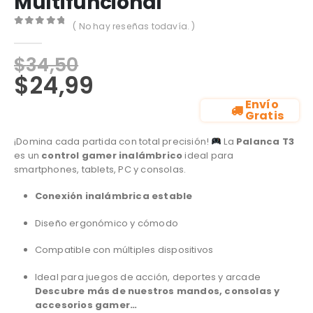
Multifuncional
( No hay reseñas todavía. )
0
out of 5
$
34,50
$
24,99
Envío
Gratis
¡Domina cada partida con total precisión!
La
Palanca T3
es un
control gamer inalámbrico
ideal para
smartphones, tablets, PC y consolas.
Conexión inalámbrica estable
Diseño ergonómico y cómodo
Compatible con múltiples dispositivos
Ideal para juegos de acción, deportes y arcade
Descubre más de nuestros mandos, consolas y
accesorios gamer…