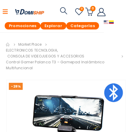
0
0
Promociones
Explorar
Categorías
Market Place
ELECTRONICOS TECNOLOGIA
,
CONSOLA DE VIDEOJUEGOS Y ACCESORIOS
Control Gamer Palanca T3 – Gamepad Inalámbrico
Multifuncional
-28%